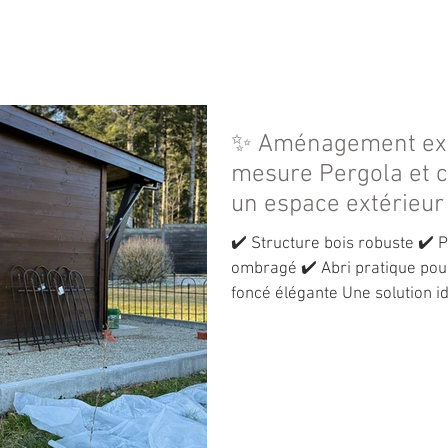
ACCUEIL
PRODUITS
ACTUALITES
✨ Aménagement exté
mesure Pergola et 
un espace extérieur 
et durable 🌲
✔️ Structure bois robuste ✔️ 
ombragé ✔️ Abri pratique pour
foncé élégante Une solution i
votre extérieur. 📩 Contactez-
mesure. Www.touten-bois.ch #PergolaBois
#AménagementExtérieur #Str
#JardinDesign AbriBois Constr