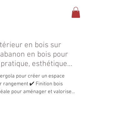
CONTACT
GALERIE
rieur en bois sur
cabanon en bois pour
pratique, esthétique
Pergola pour créer un espace
 rangement ✔️ Finition bois
déale pour aménager et valoriser
nous pour votre projet sur
uctureBois #BoisMassif
uctionBois Projet