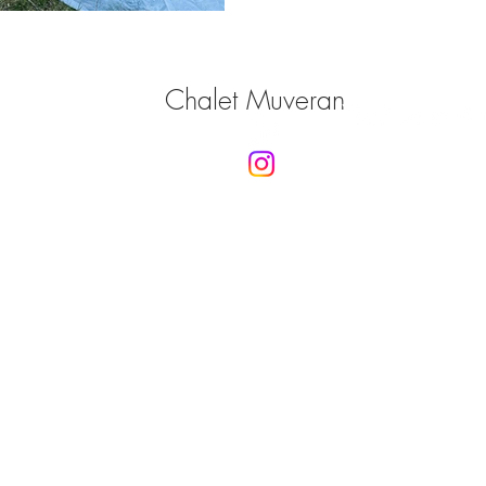
Chalet Muveran
T.
024 494 10 68
M.
079 426 24 22
M.
079.622.34.14
i
nfo@touten-bois.ch
www.touten-bois.ch