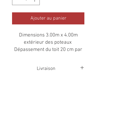
Ajouter au panier
Dimensions 3.00m x 4.00m
extérieur des poteaux
Dépassement du toit 20 cm par
côté
Y compris lambris de toiture et
Livraison
carton bitumé
La livraison est obligatoir si vous prenez
le montage